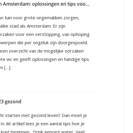
Wc ontstoppen Amsterdam: oplossingen en tips voor een verstopt toilet
wc kan voor grote ongemakken zorgen,
rukke stad als Amsterdam. Er zijn
orzaken voor een verstopping, van ophoping
orwerpen die per ongeluk zijn doorgespoeld.
dt een overzicht van de mogelijke oorzaken
te wc en geeft oplossingen en handige tips
m […]
023 gezond
 echt starten met gezond leven? Dan moet je
. In dit artikel lees je een aantal tips hoe je
d kunt beginnen. Drink genoeg water Veel