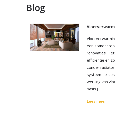
Blog
Vloerverwarming
een standaardo
renovaties. He
efficiëntie en 
zonder radiator
systeem je kiest
werking van vl
basis […]
Lees meer